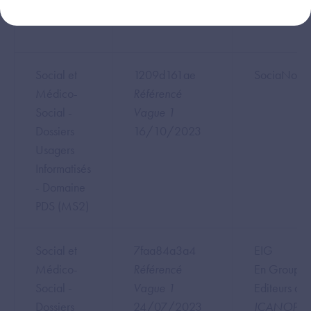
PDS (MS2)
Social et
1209d161ae
SociaNova
Médico-
Référencé
Social -
Vague 1
Dossiers
16/10/2023
Usagers
Informatisés
- Domaine
PDS (MS2)
Social et
7faa84a3a4
EIG
Médico-
Référencé
En Groupe
Social -
Vague 1
Editeurs ave
Dossiers
24/07/2023
ICANOPEE