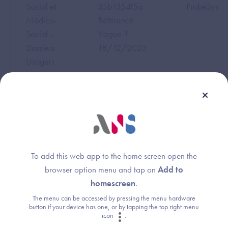
Social et
35b1354f5a
ProbeSys
Médico-
Référencé
Social -
Vague 1
Dossiers
18/12/2023
Usagers
Informatisés
- Domaine
PDS (MS2)
Social et
301316bf87
CEGI
Médico-
Référencé
To add this web app to the home screen open the
Social -
Vague 1
browser option menu and tap on
Add to
Dossiers
11/12/2023
homescreen
.
Usagers
The menu can be accessed by pressing the menu hardware
Informatisés
button if your device has one, or by tapping the top right menu
icon
.
- Domaine