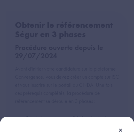
Obtenir le référencement
Ségur en 3 phases
Procédure ouverte depuis le
29/07/2024
Avant d'initier votre candidature sur la plateforme
Convergence, vous devez créer un compte sur iSC
et vous inscrire sur le portail du CNDA. Une fois
ces prérequis complétés, la procédure de
référencement se déroule en 3 phases :
Dépôt, instruction et validation du dossier
administratif ;