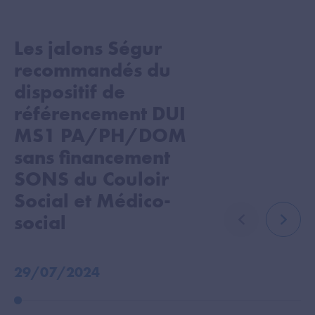
Les jalons Ségur
recommandés du
dispositif de
référencement DUI
MS1 PA/PH/DOM
sans financement
SONS du Couloir
Social et Médico-
social
élément précé
élémen
29/07/2024
0