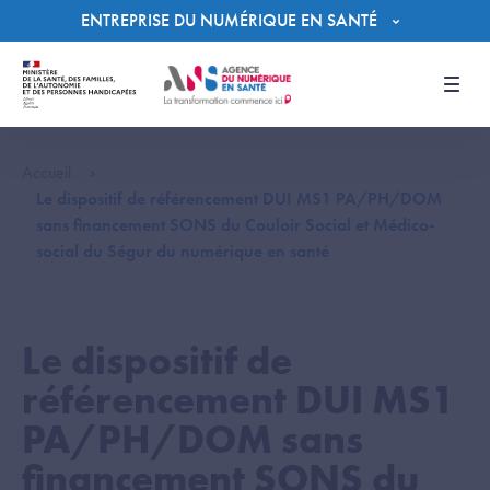
Panneau de gestion des cookies
ENTREPRISE DU NUMÉRIQUE EN SANTÉ
Men
Accueil
Le dispositif de référencement DUI MS1 PA/PH/DOM
sans financement SONS du Couloir Social et Médico-
social du Ségur du numérique en santé
Le dispositif de
référencement DUI MS1
PA/PH/DOM sans
financement SONS du