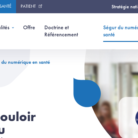
 SANTÉ
PATIENT
Stratégie nat
lités
Offre
Doctrine et
Ségur du numé
Référencement
santé
ur du numérique en santé
Couloir
u