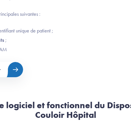
rincipales suivantes :
ntifiant unique de patient ;
ts
;
 PAM
r
 logiciel et fonctionnel du Dispos
Couloir Hôpital