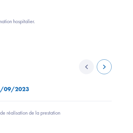
ation hospitalier.
élément précédent
élément suiva
0/09/2023
14/04/
 de réalisation de la prestation
Publication