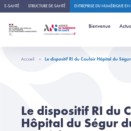
Panneau de gestion des cookies
E-SANTÉ
STRUCTURE DE SANTÉ
ENTREPRISE DU NUMÉRIQUE EN
(page courante)
Bienvenue
Actua
Accueil
Le dispositif RI du Couloir Hôpital du Ség
Le dispositif RI du 
Hôpital du Ségur d