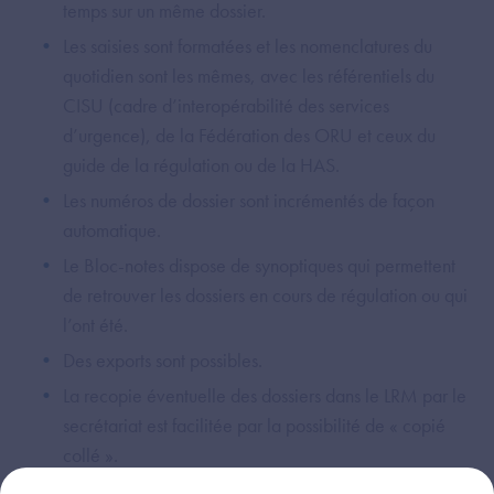
temps sur un même dossier.
Les saisies sont formatées et les nomenclatures du
quotidien sont les mêmes, avec les référentiels du
CISU (cadre d’interopérabilité des services
d’urgence), de la Fédération des ORU et ceux du
guide de la régulation ou de la HAS.
Les numéros de dossier sont incrémentés de façon
automatique.
Le Bloc-notes dispose de synoptiques qui permettent
de retrouver les dossiers en cours de régulation ou qui
l’ont été.
Des exports sont possibles.
La recopie éventuelle des dossiers dans le LRM par le
secrétariat est facilitée par la possibilité de « copié
collé ».
L’outil est ergonomique, la saisie est fluide et intuitive,