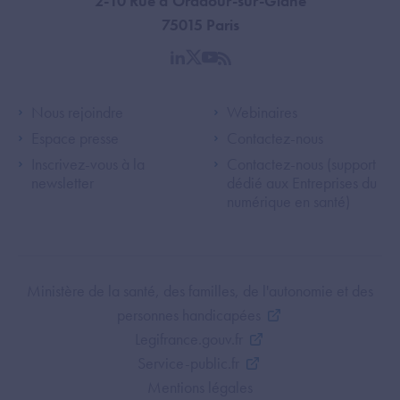
2-10 Rue d'Oradour-sur-Glane
75015 Paris
linkedin
twitter
youtube
rss
Footer Left ANS
Footer Right A
Nous rejoindre
Webinaires
Espace presse
Contactez-nous
Inscrivez-vous à la
Contactez-nous (support
newsletter
dédié aux Entreprises du
numérique en santé)
Footer Bottom ANS
Ministère de la santé, des familles, de l'autonomie et des
personnes handicapées
Legifrance.gouv.fr
Service-public.fr
Mentions légales