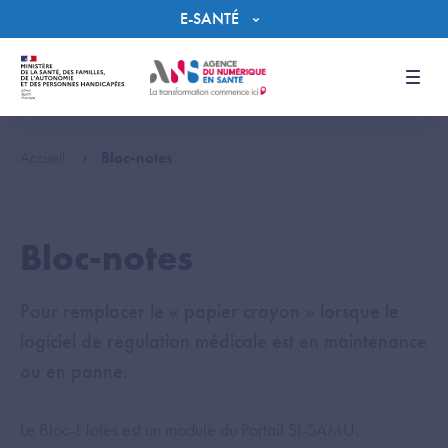
Panneau de gestion des cookies
E-SANTÉ
Men
Accueil
Bloc-notes
Bloc-notes
Pour remplacer le « papier crayon » lorsque le
logiciel de régulation médicale est en maintenance
ou en panne.
Le Bloc-Notes est un module du Portail SI-SAMU.