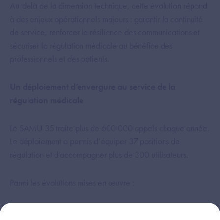
Au-delà de la dimension technique, cette évolution répond
à des enjeux opérationnels majeurs : garantir la continuité
de service, renforcer la résilience des communications et
sécuriser la régulation médicale au bénéfice des
professionnels et des patients.
Un déploiement d’envergure au service de la
régulation médicale
Le SAMU 35 traite plus de 600 000 appels chaque année.
Le déploiement a permis d’équiper 37 positions de
régulation et d’accompagner plus de 300 utilisateurs.
Parmi les évolutions mises en œuvre :
un double acheminement fibre afin de renforcer la