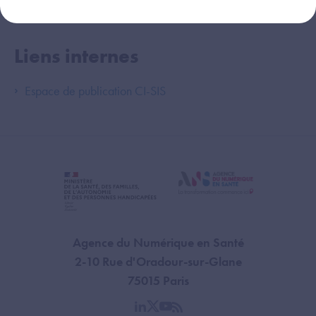
Liens internes
Espace de publication CI-SIS
Agence du Numérique en Santé
2-10 Rue d'Oradour-sur-Glane
75015 Paris
linkedin
twitter
youtube
rss