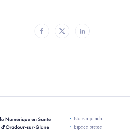
Partager sur Facebook
Partager sur Twitter
Partager sur Linkedin
Footer Left AN
Nous rejoindre
du Numérique en Santé
Espace presse
 d'Oradour-sur-Glane