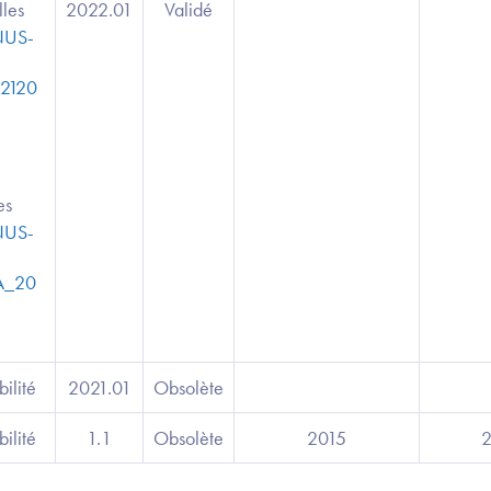
lles
2022.01
Validé
NUS-
2120
es
NUS-
A_20
bilité
2021.01
Obsolète
bilité
1.1
Obsolète
2015
2