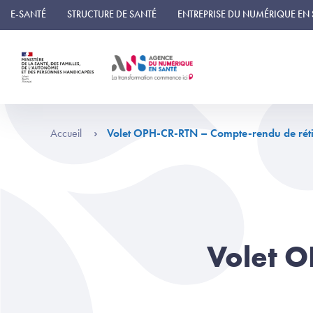
Panneau de gestion des cookies
E-SANTÉ
STRUCTURE DE SANTÉ
ENTREPRISE DU NUMÉRIQUE EN
Accueil
Volet OPH-CR-RTN – Compte-rendu de rét
Volet 