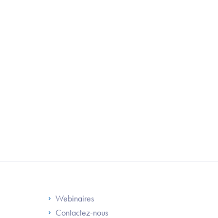
S
Footer Right ANS
Webinaires
Contactez-nous