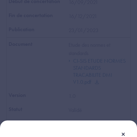
16/09/2021
16/12/2021
23/01/2023
Etude des normes et
standards
CI-SIS ETUDE NORMES
STANDARDS
TRACABILITE DMI
V1.0.pdf
1.0
Validé
16/09/2021