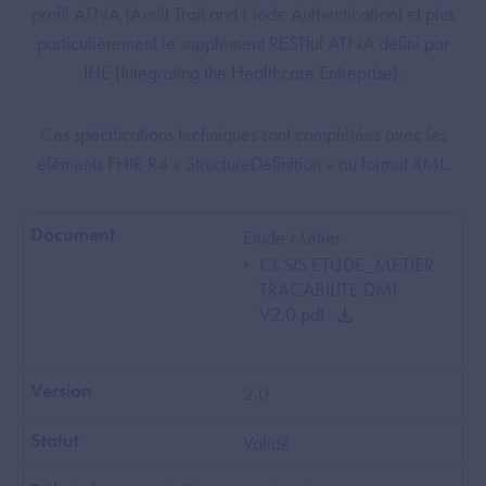
profil ATNA (Audit Trail and Node Authentication) et plus
particulièrement le supplément RESTful ATNA défini par
IHE (Integrating the Healthcare Entreprise).
Ces spécifications techniques sont complétées avec les
éléments FHIR R4 « StructureDefinition » au format XML.
Etude Métier
CI-SIS ETUDE_METIER
TRACABILITE DMI
V2.0.pdf
2.0
Validé