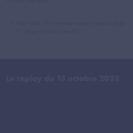
la vague 2 du Ségur.
Public cible : ENS intéressées dans le cadre du Ségur
V1, Ségur V2 et raccordés PSC.
Le replay du
13 octobre 2023