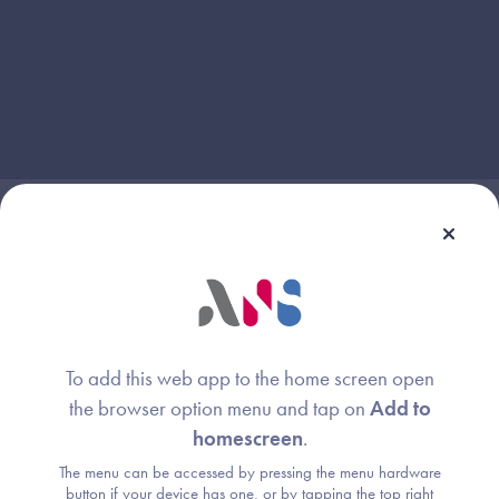
Webinaire animé par :
Joachim METZGER
Image
To add this web app to the home screen open
Agence du Numérique en Santé
the browser option menu and tap on
Add to
homescreen
.
Alexandre SALZMANN
Image
The menu can be accessed by pressing the menu hardware
button if your device has one, or by tapping the top right