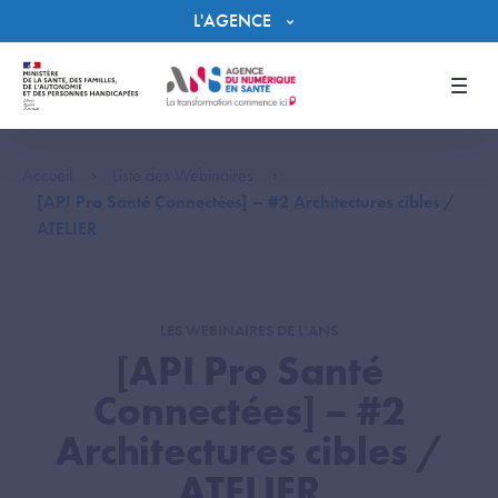
Panneau de gestion des cookies
L'AGENCE
Men
Accueil
Liste des Webinaires
[API Pro Santé Connectées] – #2 Architectures cibles /
ATELIER
LES WEBINAIRES DE L'ANS
[API Pro Santé
Connectées] – #2
Architectures cibles /
ATELIER