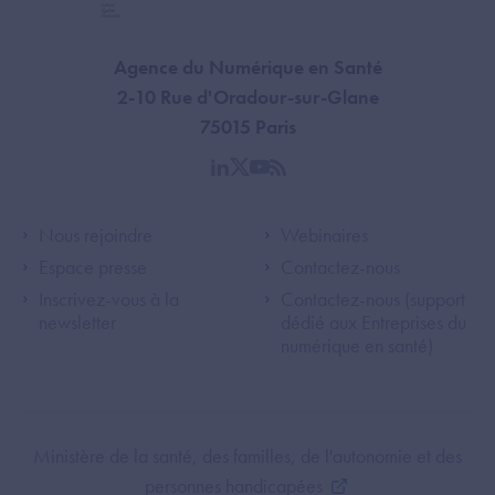
Agence du Numérique en Santé
2-10 Rue d'Oradour-sur-Glane
75015 Paris
linkedin
twitter
youtube
rss
Footer Left ANS
Footer Right A
Nous rejoindre
Webinaires
Espace presse
Contactez-nous
Inscrivez-vous à la
Contactez-nous (support
newsletter
dédié aux Entreprises du
numérique en santé)
Footer Bottom ANS
Ministère de la santé, des familles, de l'autonomie et des
personnes handicapées