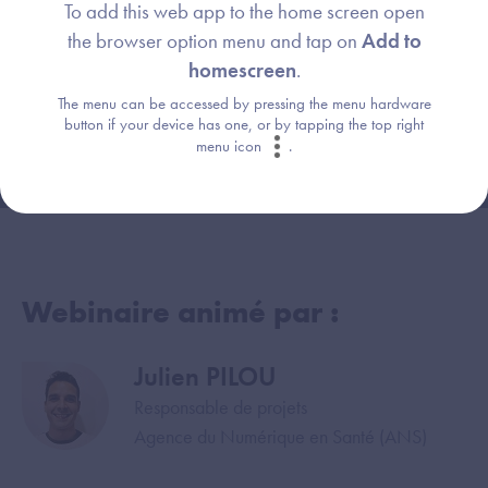
To add this web app to the home screen open
the browser option menu and tap on
Add to
homescreen
.
The menu can be accessed by pressing the menu hardware
button if your device has one, or by tapping the top right
menu icon
.
Webinaire animé par :
Julien PILOU
Image
Responsable de projets
Agence du Numérique en Santé (ANS)