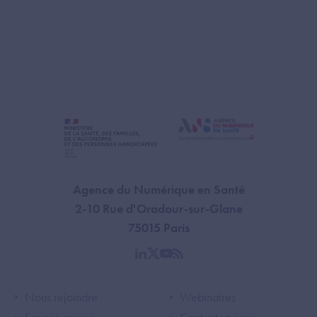
Agence du Numérique en Santé
2-10 Rue d'Oradour-sur-Glane
75015 Paris
linkedin
twitter
youtube
rss
Footer Left ANS
Footer Right A
Nous rejoindre
Webinaires