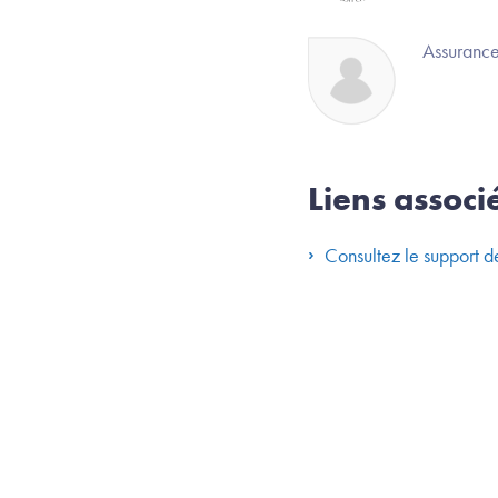
Image
Assuranc
Liens associ
Consultez le support