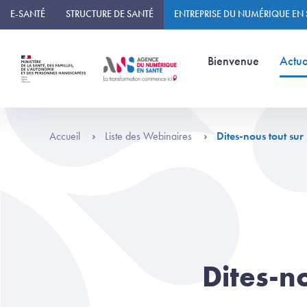
Panneau de gestion des cookies
E-SANTÉ
STRUCTURE DE SANTÉ
ENTREPRISE DU NUMÉRIQUE EN
(page courante)
Bienvenue
Actua
Accueil
Liste des Webinaires
Dites-nous tout sur
Dites-n