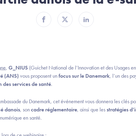
Partager sur Facebook
Partager sur Twitter
Partager sur Linkedin
gne
,
G_NIUS
(Guichet National de l’Innovation et des Usages en 
té (ANS)
vous proposent un
focus sur le Danemark
, l’un des pa
 des services de santé
.
'Ambassade du Danemark, cet événement vous donnera les clés po
hé danois
, son
cadre réglementaire
, ainsi que les
stratégies d
u numérique en santé.
lors de ce webinaire :