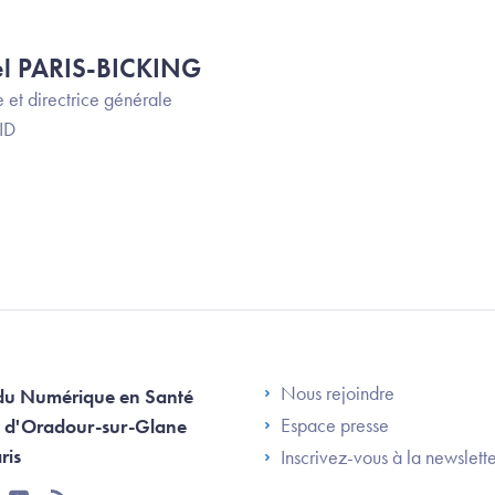
tel PARIS-BICKING
 et directrice générale
ID
Footer Left AN
Nous rejoindre
du Numérique en Santé
Espace presse
 d'Oradour-sur-Glane
ris
Inscrivez-vous à la newslett