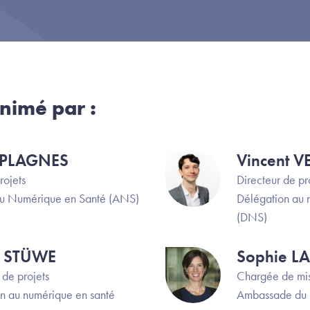
nimé par :
n PLAGNES
Vincent 
Image
rojets
Directeur de pr
u Numérique en Santé (ANS)
Délégation au 
(DNS)
a STÜWE
Sophie L
Image
 de projets
Chargée de mis
n au numérique en santé
Ambassade du