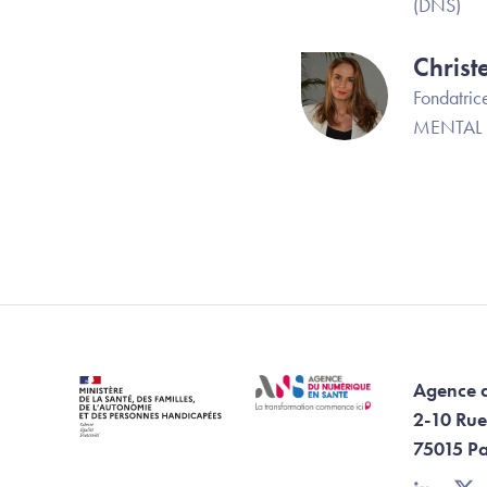
(DNS)
Chris
Image
Fondatrice
MENTAL 
Agence 
2-10 Rue
75015 Pa