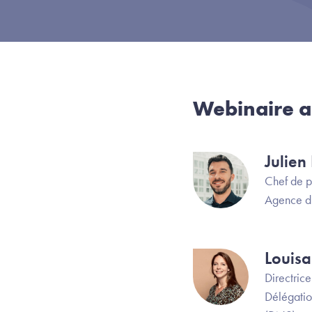
Webinaire a
Julie
Image
Chef de p
Agence d
Louis
Image
Directrice
Délégatio