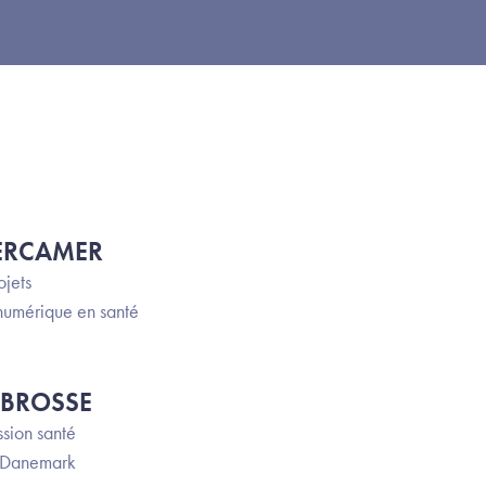
VERCAMER
ojets
numérique en santé
ABROSSE
sion santé
 Danemark