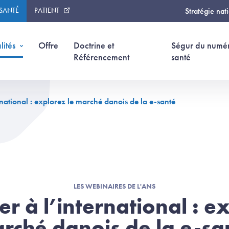
 SANTÉ
PATIENT
Stratégie nat
lités
Offre
Doctrine et
Ségur du numé
Référencement
santé
rnational : explorez le marché danois de la e-santé
LES WEBINAIRES DE L'ANS
r à l’international : e
rché danois de la e-sa