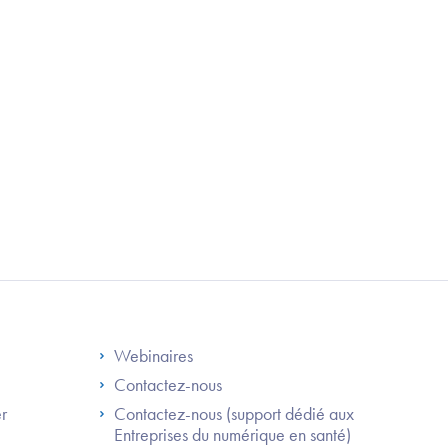
S
Footer Right ANS
Webinaires
Contactez-nous
er
Contactez-nous (support dédié aux
Entreprises du numérique en santé)