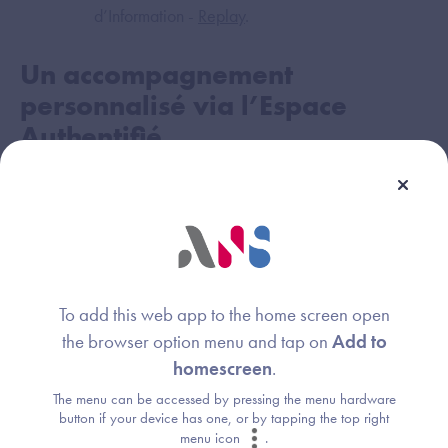
d’Information -
Replay
.
Un accompagnement
personnalisé via l’Espace
Authentifié
Vous êtes une
Entreprise du Numérique en Santé
et
souhaitez candidater au
référencement d'un LGC dans
le cadre du Ségur Vague 2
?
Accédez à un
accompagnement sur-mesure
via
To add this web app to the home screen open
l'Espace Authentifié du Portail Industriels.
the browser option menu and tap on
Add to
homescreen
.
Créez votre Espace Authentifié
;
The menu can be accessed by pressing the menu hardware
Déjà inscrit ?
Connectez-vous
.
button if your device has one, or by tapping the top right
menu icon
.