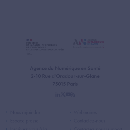
Agence du Numérique en Santé
2-10 Rue d'Oradour-sur-Glane
75015 Paris
linkedin
twitter
youtube
rss
Footer Left ANS
Footer Right A
Nous rejoindre
Webinaires
Espace presse
Contactez-nous
Inscrivez-vous à la
Contactez-nous (support