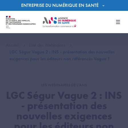
Panneau de gestion des cookies
ENTREPRISE DU NUMÉRIQUE EN SANTÉ
Men
Accueil
Liste des Webinaires
LGC Ségur Vague 2 : INS - présentation des nouvelles
exigences pour les éditeurs non référencés Vague 1
LES WEBINAIRES DE L'ANS
LGC Ségur Vague 2 : INS
- présentation des
nouvelles exigences
pour les éditeurs non