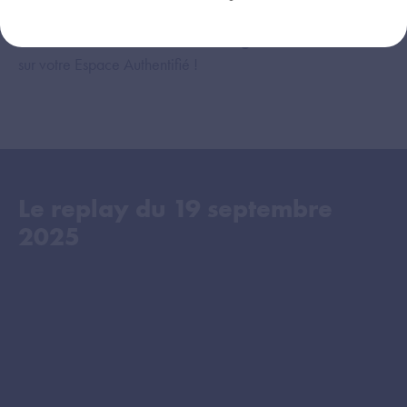
Restez
informés des dernières actualités
et retrouvez
tous les
évènements dédiés au Ségur
en vous connectant
sur votre Espace Authentifié !
Le replay du
19 septembre
2025