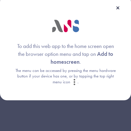
Comités de Suivi
Support Webinaire - Comité de Suivi du Ségur du
numérique en santé - 05/11/2025 (pdf)
Support Webinaire - Comité de Suivi du Ségur du
To add this web app to the home screen open
numérique en santé - 02/04/2025 (pdf)
the browser option menu and tap on
Add to
Support Webinaire - Comité de Suivi du Ségur du
homescreen
.
numérique en santé - 10/12/2024 (pdf)
The menu can be accessed by pressing the menu hardware
button if your device has one, or by tapping the top right
Support Webinaire - Comité de Suivi du Ségur du
menu icon
.
numérique en santé - 19/06/2024 (pdf)