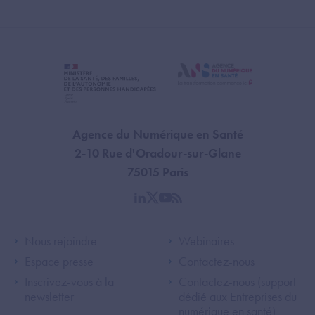
Agence du Numérique en Santé
2-10 Rue d'Oradour-sur-Glane
75015 Paris
linkedin
twitter
youtube
rss
Footer Left ANS
Footer Right A
Nous rejoindre
Webinaires
Espace presse
Contactez-nous
Inscrivez-vous à la
Contactez-nous (support
newsletter
dédié aux Entreprises du
numérique en santé)