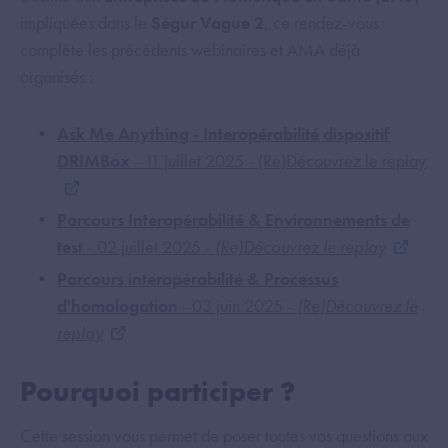
impliquées dans le
Ségur Vague 2
, ce rendez-vous
complète les précédents webinaires et AMA déjà
organisés :
Ask Me Anything - Interopérabilité dispositif
DRIMBox
- 11 juillet 2025 - (Re)Découvrez le replay
Parcours Interopérabilité & Environnements de
test
- 02 juillet 2025 -
(Re)Découvrez le replay
Parcours interopérabilité & Processus
d'homologation
- 03 juin 2025 -
(Re)Découvrez le
replay
Pourquoi participer ?
Cette session vous permet de poser toutes vos questions aux