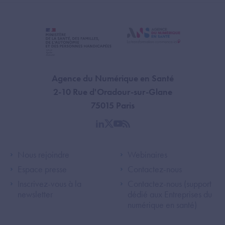
Agence du Numérique en Santé
2-10 Rue d'Oradour-sur-Glane
75015 Paris
linkedin
twitter
youtube
rss
Footer Left ANS
Footer Right A
Nous rejoindre
Webinaires
Espace presse
Contactez-nous
Inscrivez-vous à la
Contactez-nous (support
newsletter
dédié aux Entreprises du
numérique en santé)