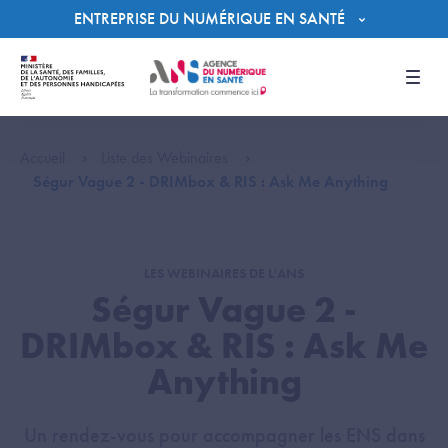
Panneau de gestion des cookies
ENTREPRISE DU NUMÉRIQUE EN SANTÉ
Men
Accueil
Liste des Webinaires
Ségur Vague 2 - DRIMbox & RIS : Ask Me Anything
LES WEBINAIRES DE L'ANS
Ségur Vague 2 -
DRIMbox & RIS : Ask Me
Anything
Un rendez-vous pour accompagner les ENS dans