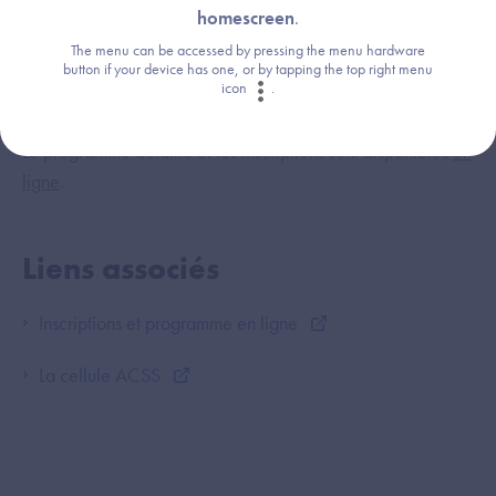
homescreen
.
The menu can be accessed by pressing the menu hardware
La journée sera clôturée par Agnès Buzyn, ministre des
button if your device has one, or by tapping the top right menu
Solidarités et de la Santé.
icon
.
Le programme détaillé et les inscriptions sont disponibles
en
ligne
.
Liens associés
Inscriptions et programme en ligne
La cellule ACSS