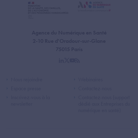
Agence du Numérique en Santé
2-10 Rue d'Oradour-sur-Glane
75015 Paris
linkedin
twitter
youtube
rss
Footer Left ANS
Footer Right A
Nous rejoindre
Webinaires
Espace presse
Contactez-nous
Inscrivez-vous à la
Contactez-nous (support
newsletter
dédié aux Entreprises du
numérique en santé)