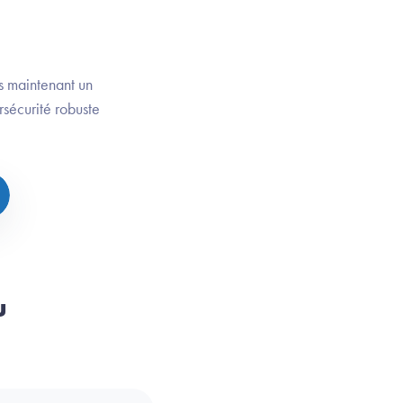
ès maintenant un
rsécurité robuste
u