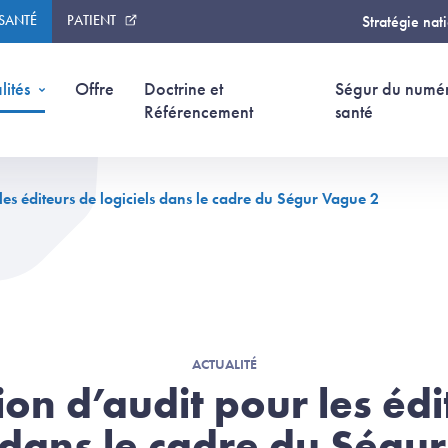
 SANTÉ
PATIENT
Stratégie nat
lités
Offre
Doctrine et
Ségur du numé
Référencement
santé
les éditeurs de logiciels dans le cadre du Ségur Vague 2
ACTUALITÉ
ion d’audit pour les édi
s dans le cadre du Ségu