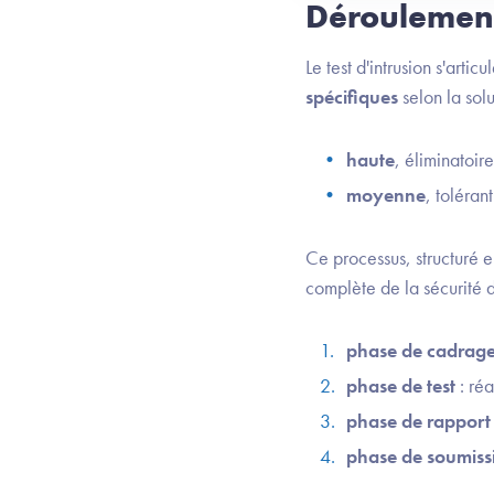
Déroulement 
Le test d'intrusion s'artic
spécifiques
selon la sol
haute
, éliminatoir
moyenne
, toléran
Ce processus, structuré 
complète de la sécurité d
phase de cadrag
phase de test
: réa
phase de rapport
phase de soumiss