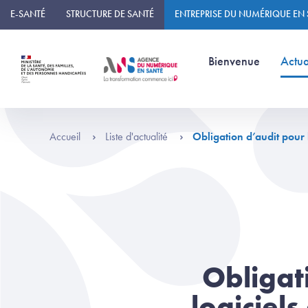
Panneau de gestion des cookies
E-SANTÉ
STRUCTURE DE SANTÉ
ENTREPRISE DU NUMÉRIQUE EN
(page courante)
Bienvenue
Actua
Accueil
Liste d'actualité
Obligation d’audit pour 
Obligat
logiciel