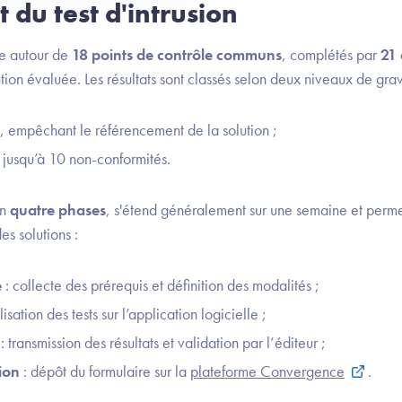
du test d'intrusion
ule autour de
18 points de contrôle communs
, complétés par
21 
ution évaluée. Les résultats sont classés selon deux niveaux de grav
e, empêchant le référencement de la solution ;
t jusqu’à 10 non-conformités.
en
quatre phases
, s'étend généralement sur une semaine et perm
es solutions :
e
: collecte des prérequis et définition des modalités ;
lisation des tests sur l’application logicielle ;
: transmission des résultats et validation par l’éditeur ;
ion
: dépôt du formulaire sur la
plateforme Convergence
.