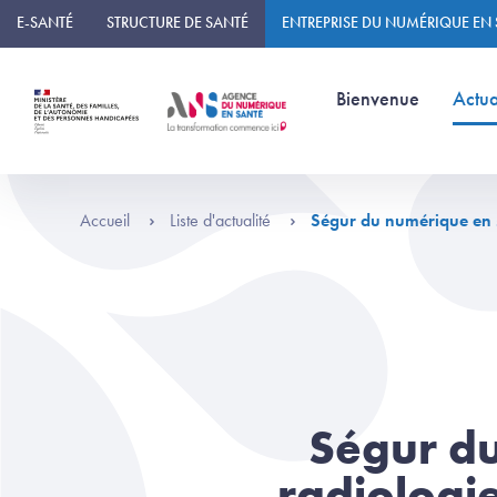
Panneau de gestion des cookies
E-SANTÉ
STRUCTURE DE SANTÉ
ENTREPRISE DU NUMÉRIQUE EN
(page courante)
Bienvenue
Actua
Accueil
Liste d'actualité
Ségur du numérique en sa
Ségur du
radiologi