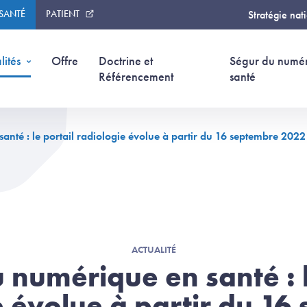
 SANTÉ
PATIENT
Stratégie nat
lités
Offre
Doctrine et
Ségur du numé
Référencement
santé
nté : le portail radiologie évolue à partir du 16 septembre 2022
ACTUALITÉ
 numérique en santé : l
e évolue à partir du 16