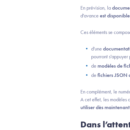
En prévision, la
documen
d'avance
est disponibl
Ces éléments se compose
d'une
documentati
pourront s'appuyer 
de
modèles de fic
de
fichiers JSON 
En complément, le numér
A cet effet, les modèl
utiliser dès maintenant
Dans l’atten