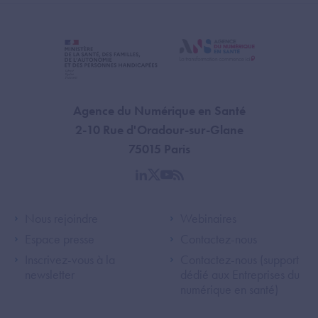
Agence du Numérique en Santé
2-10 Rue d'Oradour-sur-Glane
75015 Paris
linkedin
twitter
youtube
rss
Footer Left ANS
Footer Right A
Nous rejoindre
Webinaires
Espace presse
Contactez-nous
Inscrivez-vous à la
Contactez-nous (support
newsletter
dédié aux Entreprises du
numérique en santé)