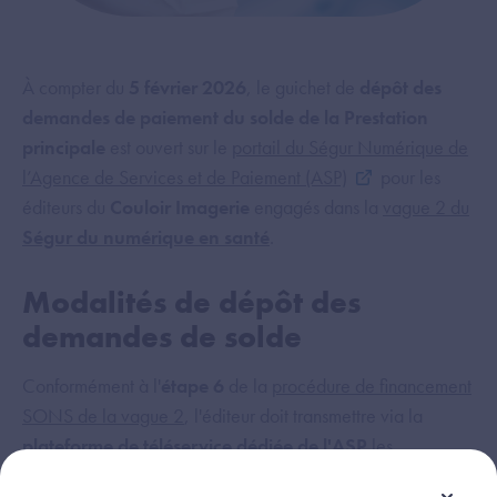
À compter du
5 février 2026
, le guichet de
dépôt des
demandes de paiement du solde de la Prestation
principale
est ouvert sur le
portail du Ségur Numérique de
l’Agence de Services et de Paiement (ASP)
pour les
éditeurs du
Couloir Imagerie
engagés dans la
vague 2 du
Ségur du numérique en santé
.
Modalités de dépôt des
demandes de solde
Conformément à l'
étape 6
de la
procédure de financement
SONS de la vague 2
, l'éditeur doit transmettre via la
plateforme de téléservice dédiée de l'ASP
les
documents suivants :