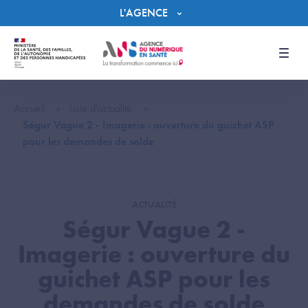
Panneau de gestion des cookies
L'AGENCE
Men
Accueil
Liste d'actualité
Ségur Vague 2 - Imagerie : ouverture du guichet ASP
pour les demandes de solde
ACTUALITÉ
Ségur Vague 2 -
Imagerie : ouverture du
guichet ASP pour les
demandes de solde