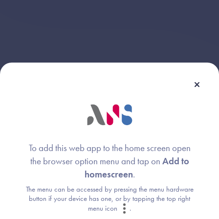
Webinaire animé par :
Elodie CHAUDRON
Image
To add this web app to the home screen open
Directrice de programme
the browser option menu and tap on
Add to
Agence du Numérique en Santé (ANS)
homescreen
.
The menu can be accessed by pressing the menu hardware
Franck MESTRE
button if your device has one, or by tapping the top right
Image
menu icon
.
Expert DEII