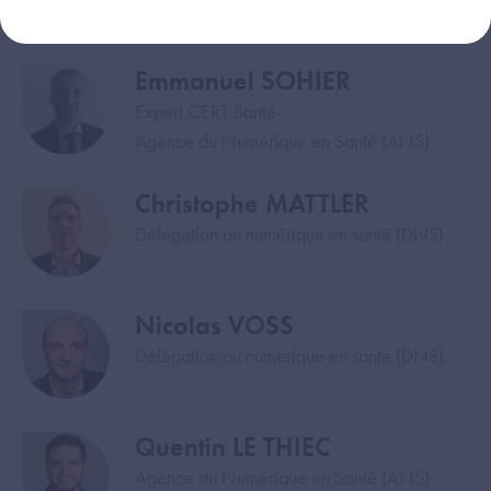
Agence du Numérique en Santé (ANS)
Emmanuel SOHIER
Image
Expert CERT Santé
Agence du Numérique en Santé (ANS)
Christophe MATTLER
Image
Délégation au numérique en santé (DNS)
Nicolas VOSS
Image
Délégation au numérique en santé (DNS)
Quentin LE THIEC
Image
Agence du Numérique en Santé (ANS)