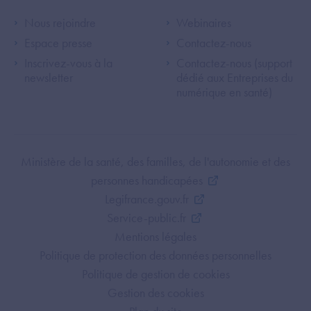
Footer Left ANS
Footer Right A
Nous rejoindre
Webinaires
Espace presse
Contactez-nous
Inscrivez-vous à la
Contactez-nous (support
newsletter
dédié aux Entreprises du
numérique en santé)
Footer Bottom ANS
Ministère de la santé, des familles, de l'autonomie et des
personnes handicapées
Legifrance.gouv.fr
Service-public.fr
Mentions légales
Politique de protection des données personnelles
Politique de gestion de cookies
Gestion des cookies