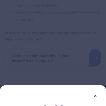
présentation des évolutions ;
démarche à suivre pour obtenir le référencement et le
financement.
Inscrivez-vous dès maintenant pour mieux saisir les
enjeux de la vague 2 !
Consultez notre page dédiée aux
dispositifs de la vague 2
Le replay du
12 juin 2024