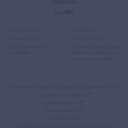
75015 Paris
linkedin
twitter
youtube
rss
Footer Left ANS
Footer Right A
Nous rejoindre
Webinaires
Espace presse
Contactez-nous
Inscrivez-vous à la
Contactez-nous (support
newsletter
dédié aux Entreprises du
numérique en santé)
Footer Bottom ANS
Ministère de la santé, des familles, de l'autonomie et des
personnes handicapées
Legifrance.gouv.fr
Service-public.fr
Mentions légales
Politique de protection des données personnelles