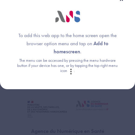
Agence du Numérique en Santé (ANS)
Mathieu DE CARVALHO
Image
Responsable de projets ROR
To add this web app to the home screen open the
Agence du Numérique en Santé (ANS)
browser option menu and tap on
Add to
homescreen
.
The menu can be accessed by pressing the menu hardware
button if your device has one, or by tapping the top right menu
icon
.
Agence du Numérique en Santé