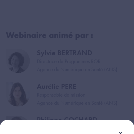
Webinaire animé par :
Sylvie BERTRAND
Image
Directrice de Programmes ROR
Agence du Numérique en Santé (ANS)
Aurélie PERE
Image
Responsable de mission
Agence du Numérique en Santé (ANS)
Philippe COCHARD
Image
Responsable de projets ROR