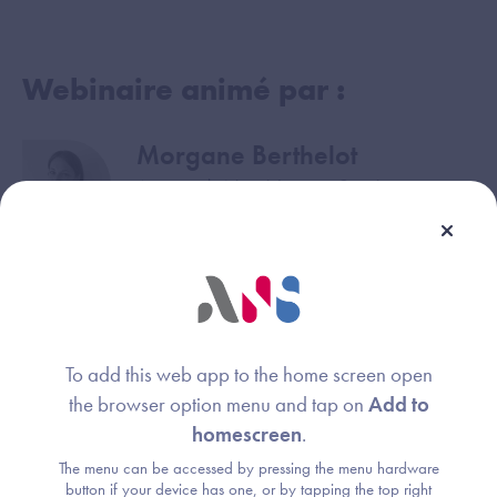
Webinaire animé par :
Morgane Berthelot
Image
Agence du Numérique en Santé
Marie Gabrielle Rietsch
Image
DGOS
To add this web app to the home screen open
Franck Pilot
Image
the browser option menu and tap on
Add to
ViaTrajectoire
homescreen
.
The menu can be accessed by pressing the menu hardware
button if your device has one, or by tapping the top right