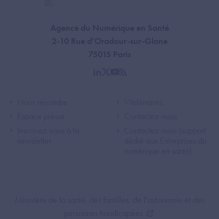
Agence du Numérique en Santé
2-10 Rue d'Oradour-sur-Glane
75015 Paris
linkedin
twitter
youtube
rss
Footer Left ANS
Footer Right A
Nous rejoindre
Webinaires
Espace presse
Contactez-nous
Inscrivez-vous à la
Contactez-nous (support
newsletter
dédié aux Entreprises du
numérique en santé)
Footer Bottom ANS
Ministère de la santé, des familles, de l'autonomie et des
personnes handicapées