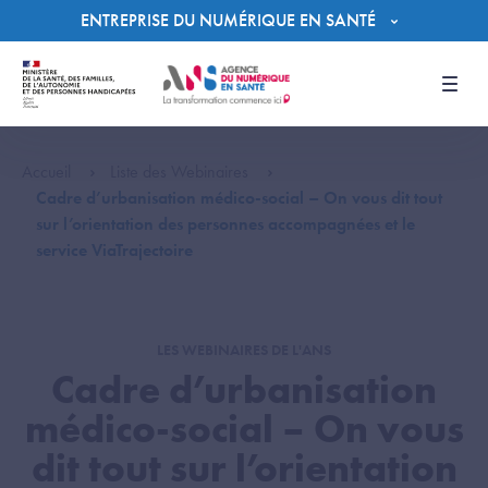
Panneau de gestion des cookies
ENTREPRISE DU NUMÉRIQUE EN SANTÉ
Men
Accueil
Liste des Webinaires
Cadre d’urbanisation médico-social – On vous dit tout
sur l’orientation des personnes accompagnées et le
service ViaTrajectoire
LES WEBINAIRES DE L'ANS
Cadre d’urbanisation
médico-social – On vous
dit tout sur l’orientation