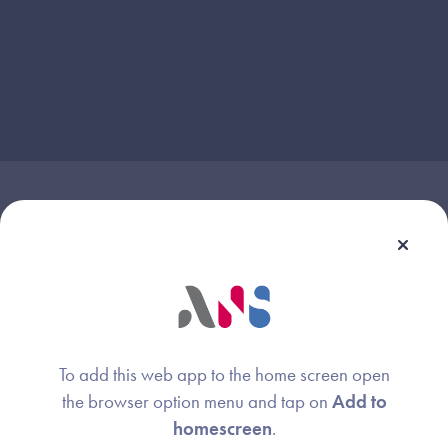
Webinaire animé par :
Anne Lorin
Image
Agence du Numérique en Santé
To add this web app to the home screen open
the browser option menu and tap on
Add to
homescreen
.