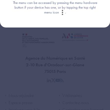
The menu can be accessed by pressing the menu hardware
button if your device has one, or by tapping the top right
menu icon
.
Agence du Numérique en Santé
2-10 Rue d'Oradour-sur-Glane
75015 Paris
linkedin
twitter
youtube
rss
Footer Left ANS
Footer Right A
Nous rejoindre
Webinaires
Espace presse
Contactez-nous
Inscrivez-vous à la
Contactez-nous (support