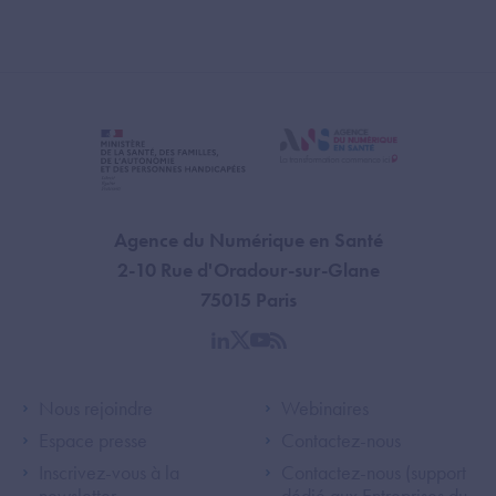
Agence du Numérique en Santé
2-10 Rue d'Oradour-sur-Glane
75015 Paris
linkedin
twitter
youtube
rss
Footer Left ANS
Footer Right A
Nous rejoindre
Webinaires
Espace presse
Contactez-nous
Inscrivez-vous à la
Contactez-nous (support
newsletter
dédié aux Entreprises du