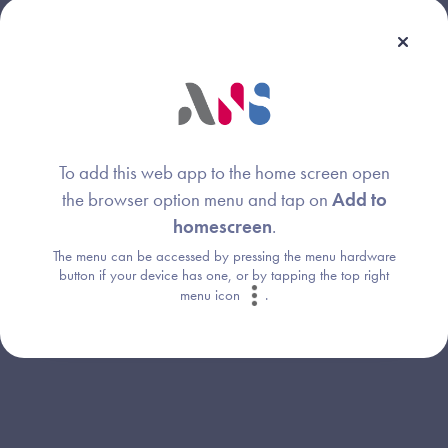
Webinaire animé par :
Christophe Peterfalvi
Image
Agence du Numérique en Santé
To add this web app to the home screen open
the browser option menu and tap on
Add to
homescreen
.
The menu can be accessed by pressing the menu hardware
button if your device has one, or by tapping the top right
Consultez le site dédié à l'Observatoire
menu icon
.
de la e-santé