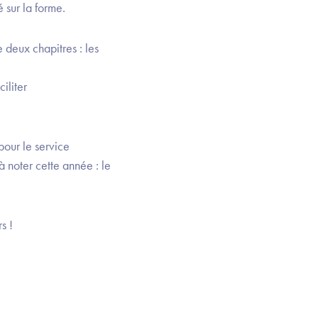
é sur la forme.
 deux chapitres : les
iliter
pour le service
à noter cette année : le
s !