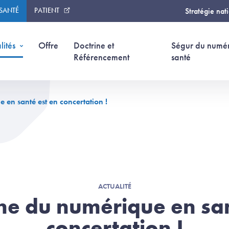
 SANTÉ
PATIENT
Stratégie nat
lités
Offre
Doctrine et
Ségur du numé
Référencement
santé
 en santé est en concertation !
ACTUALITÉ
ine du numérique en san
concertation !