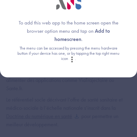
En tant qu’éditeurs de solutions numériques, vous contribuez
au développement et à l’amélioration des applications et
modules métiers connectés au ROR.
To add this web app to the home screen open the
browser option menu and tap on
Add to
L’enjeu du ROR national est d’intégrer l’offre de santé dans
homescreen
.
un seul référentiel afin de
The menu can be accessed by pressing the menu hardware
button if your device has one, or by tapping the top right menu
icon
.
faciliter l’interopérabilité entre tous les ROR régionaux ;
décrire de façon unifiée l’offre de santé nationale ;
alimenter des applications comme ViaTrajectoire ou
Sante.fr.
Le référentiel socle décrivant l’offre de santé sanitaire et
médico-sociale à l’échelle nationale s’inscrit dans la
Doctrine du numérique en santé
pour permettre un
meilleur développement.