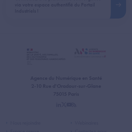
via votre espace authentifié du Portail
Industriels !
Agence du Numérique en Santé
2-10 Rue d'Oradour-sur-Glane
75015 Paris
linkedin
twitter
youtube
rss
Footer Left ANS
Footer Right A
Nous rejoindre
Webinaires
Espace presse
Contactez-nous