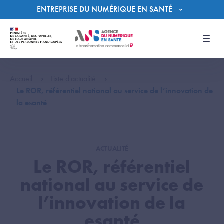
Panneau de gestion des cookies
ENTREPRISE DU NUMÉRIQUE EN SANTÉ
Men
Accueil
Liste d'actualité
Le ROR, référentiel national au service de l’innovation de
la esanté
ACTUALITÉ
Le ROR, référentiel
national au service de
l’innovation de la
esanté