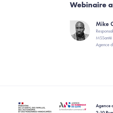
Webinaire a
Mike 
Image
Responsab
MSSanté
Agence d
Agence 
2-10 Rue