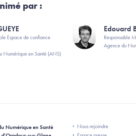
nimé par :
GUEYE
Edouard 
Image
le Espace de confiance
Responsable 
Agence du Num
u Numérique en Santé (ANS)
Footer Left AN
Nous rejoindre
du Numérique en Santé
Espace presse
 d'Oradour-sur-Glane