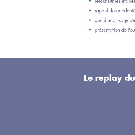
retour sur les étape
rappel des modalité
doctrine d'usage de 
présentation de l'o
Le replay d