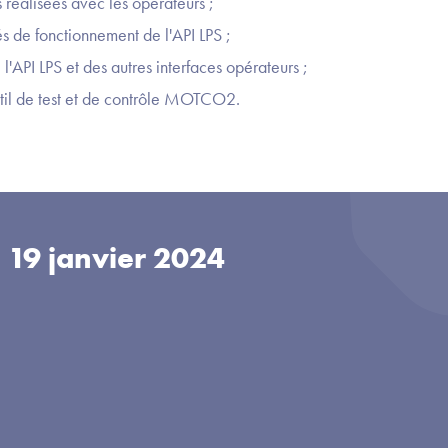
s réalisées avec les opérateurs ;
s de fonctionnement de l'API LPS ;
l'API LPS et des autres interfaces opérateurs ;
util de test et de contrôle MOTCO2.
u
19 janvier 2024