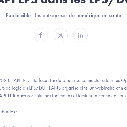
Public cible : les entreprises du numérique en santé
Partager sur Facebook
Partager sur Twitter
Partager sur Linkedin
23, l’API LPS, interface standard pour se connecter à tous les O
urs de logiciels LPS/DUI. L’ANS organise ainsi un webinaire afin 
'API LPS
dans vos solutions logicielles et faciliter la connexion a
 abordés :