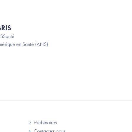
BRIS
MSSanté
érique en Santé (ANS)
S
Footer Right ANS
Webinaires
Contactez-nous