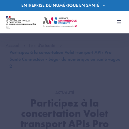
Panneau de gestion des cookies
ENTREPRISE DU NUMÉRIQUE EN SANTÉ
Men
Accueil
Liste d'actualité
Participez à la concertation Volet transport APIs Pro
Santé Connectées - Ségur du numérique en santé vague
2
ACTUALITÉ
Participez à la
concertation Volet
transport APIs Pro