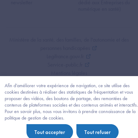
newsletter
dédié aux Entreprises du
numérique en santé)
Footer Bottom ANS
Ministère de la santé, des familles, de l'autonomie et des
personnes handicapées
Legifrance.gouv.fr
Service-public.fr
Mentions légales
Politique de protection des données personnelles
Afin d’améliorer votre expérience de navigation, ce site utilise des
Politique de gestion de cookies
cookies destinées à réaliser des statistiques de fréquentation et vous
Gestion des cookies
proposer des vidéos, des boutons de partage, des remontées de
contenus de plateformes sociales et des contenus animés et interactifs.
Plan du site
Pour en savoir plus, nous vous invitons à prendre connaissance de la
Accessibilité : partiellement conforme
Besoi
politique de gestion de cookies.
d'être
guidé
Tout accepter
Tout refuser
?