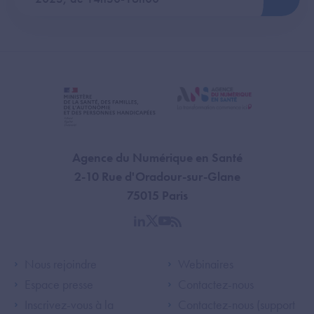
Agence du Numérique en Santé
2-10 Rue d'Oradour-sur-Glane
75015 Paris
linkedin
twitter
youtube
rss
Footer Left ANS
Footer Right A
Nous rejoindre
Webinaires
Espace presse
Contactez-nous
Inscrivez-vous à la
Contactez-nous (support