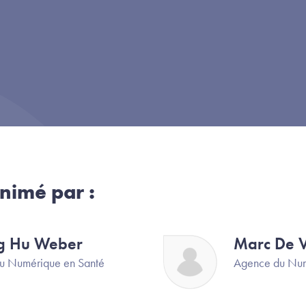
nimé par :
g Hu Weber
Marc De 
Image
u Numérique en Santé
Agence du Num