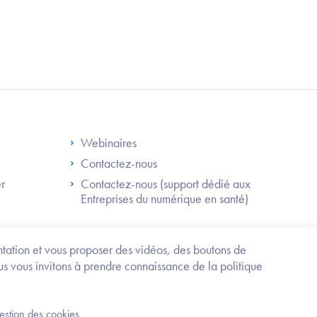
S
Footer Right ANS
Webinaires
Contactez-nous
er
Contactez-nous (support dédié aux
Entreprises du numérique en santé)
Besoin
d'être
guidé
entation et vous proposer des vidéos, des boutons de
?
us vous invitons à prendre connaissance de la politique
Trouvez
l'information
ou
Service-public.fr
Mentions légales
la
gestion des cookies