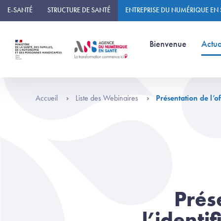
Panneau de gestion des cookies
E-SANTÉ
STRUCTURE DE SANTÉ
ENTREPRISE DU NUMÉRIQUE EN
(page courante)
Bienvenue
Actua
Accueil
Liste des Webinaires
Présentation de l’o
Prés
l’identi