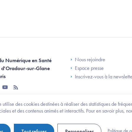
Footer Left AN
Nous rejoindre
du Numérique en Santé
Espace presse
 d'Oradour-sur-Glane
ris
Inscrivez-vous à la newslett
tter
youtube
rss
 utilise des cookies destinées à réaliser des statistiques de fréqu
les et des contenus animés et interactifs. Pour en savoir plus, no
onomie et des personnes handicapées
Legifrance.gouv.fr
Politique de 
er
Tout refuser
Personnaliser