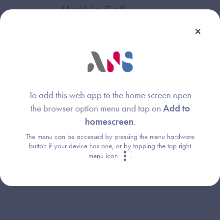
Maël Le Gall
Image
Agence du Numérique en Santé
Retrouvez la présentation du
webinaire d’Introduction à la
To add this web app to the home screen open
Snomed CT du 22 septembre
the browser option menu and tap on
Add to
2022
homescreen
.
The menu can be accessed by pressing the menu hardware
button if your device has one, or by tapping the top right
Support Webinaire - Introduction à la
menu icon
.
SNOMED CT 22/09/2022 - (pdf -
712.51 Ko)