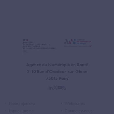
Agence du Numérique en Santé
2-10 Rue d'Oradour-sur-Glane
75015 Paris
linkedin
twitter
youtube
rss
Footer Left ANS
Footer Right A
Nous rejoindre
Webinaires
Espace presse
Contactez-nous