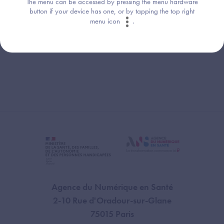
To add this web app to the home screen open
COSUI (pdf - 2.99 Mo)
the browser option menu and tap on
Add to
homescreen
.
The menu can be accessed by pressing the menu hardware
button if your device has one, or by tapping the top right
menu icon
.
Agence du Numérique en Santé
2-10 Rue d'Oradour-sur-Glane
75015 Paris