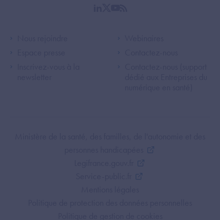
linkedin
twitter
youtube
rss
Footer Left ANS
Footer Right A
Nous rejoindre
Webinaires
Espace presse
Contactez-nous
Inscrivez-vous à la
Contactez-nous (support
newsletter
dédié aux Entreprises du
numérique en santé)
Footer Bottom ANS
Ministère de la santé, des familles, de l'autonomie et des
personnes handicapées
Legifrance.gouv.fr
Service-public.fr
Mentions légales
Politique de protection des données personnelles
Politique de gestion de cookies