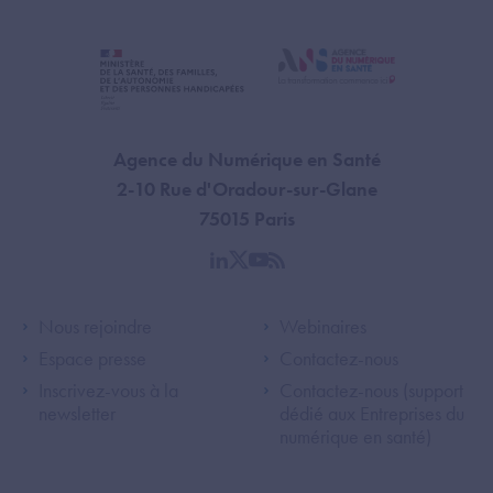
Agence du Numérique en Santé
2-10 Rue d'Oradour-sur-Glane
75015 Paris
linkedin
twitter
youtube
rss
Footer Left ANS
Footer Right A
Nous rejoindre
Webinaires
Espace presse
Contactez-nous
Inscrivez-vous à la
Contactez-nous (support
newsletter
dédié aux Entreprises du
numérique en santé)