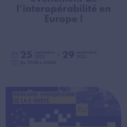
l’interopérabilité en
Europe !
25
29
septembre
septembre
2023
2023
du
au
De 11h00 à 20h00