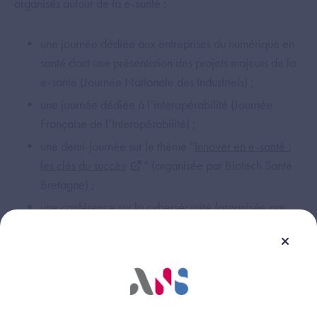
organisés autour de la e-santé :
une journée dédiée aux entreprises du numérique en
santé dont une présentation des projets majeurs de la
e-santé (Journée Nationale des Industriels) ;
une journée dédiée à l’interopérabilité (Journée
Française de l’Interopérabilité) ;
une demi-journée sur le thème “
Innover en e-santé :
les clés du succès
” (organisée par Biotech Santé
Bretagne) ;
une conférence sur la cybersécurité (organisée par
l’ANS) et la thématique : «
Interopérabilité : vers un
partage des données sécurisées et structurées et dans
les espaces de données de santé
» (organisée
dans le cadre de IHE Expérience Day).