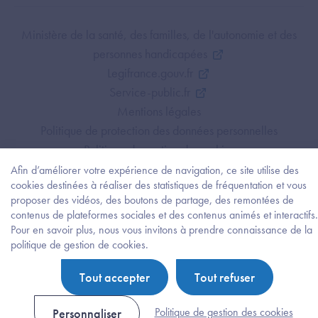
Footer Bottom ANS
Ministère de la santé, des familles, de l'autonomie et des
personnes handicapées
Legifrance.gouv.fr
Service-public.fr
Mentions légales
Politique de protection des données personnelles
Politique de gestion de cookies
Gestion des cookies
Afin d’améliorer votre expérience de navigation, ce site utilise des
cookies destinées à réaliser des statistiques de fréquentation et vous
Plan du site
proposer des vidéos, des boutons de partage, des remontées de
Accessibilité : partiellement conforme
contenus de plateformes sociales et des contenus animés et interactifs.
Pour en savoir plus, nous vous invitons à prendre connaissance de la
Besoi
politique de gestion de cookies.
d'être
guidé
Tout accepter
Tout refuser
?
Trouv
l'info
Politique de gestion des cookies
Personnaliser
ou