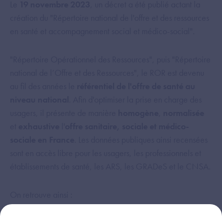
Le
19 novembre 2023
, un décret a été publié actant la
création du "Répertoire national de l'offre et des ressources
en santé et accompagnement social et médico-social".
"Répertoire Opérationnel des Ressources", puis "Répertoire
national de l’Offre et des Ressources", le ROR est devenu
au fil des années le
référentiel de l'offre de santé au
niveau national
. Afin d'optimiser la prise en charge des
usagers, il présente de manière
homogène
,
normalisée
et
exhaustive
l'
offre sanitaire, sociale et médico-
sociale en France
. Les données publiques ainsi recensées
sont en accès libre pour les usagers, les professionnels et
établissements de santé, les ARS, les GRADeS et le CNSA.
On retrouve ainsi :