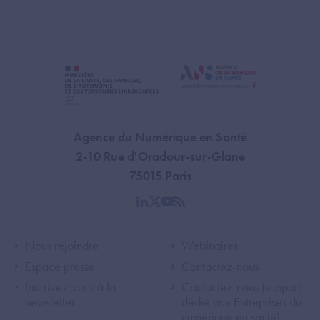
Agence du Numérique en Santé
2-10 Rue d'Oradour-sur-Glane
75015 Paris
linkedin
twitter
youtube
rss
Footer Left ANS
Footer Right A
Nous rejoindre
Webinaires
Espace presse
Contactez-nous
Inscrivez-vous à la
Contactez-nous (support
newsletter
dédié aux Entreprises du
numérique en santé)