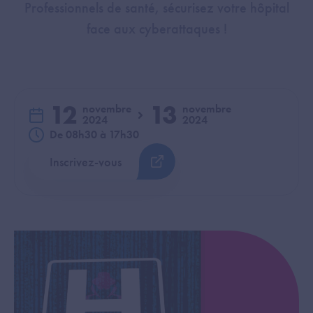
Professionnels de santé, sécurisez votre hôpital
face aux cyberattaques !
12
13
novembre
novembre
2024
2024
du
au
De 08h30 à 17h30
Inscrivez-vous