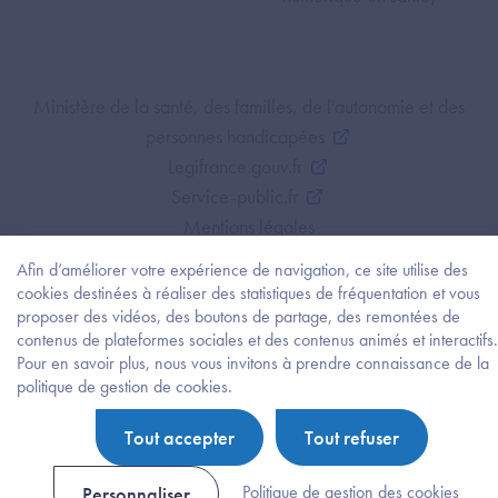
Footer Bottom ANS
Ministère de la santé, des familles, de l'autonomie et des
personnes handicapées
Legifrance.gouv.fr
Service-public.fr
Mentions légales
Politique de protection des données personnelles
Afin d’améliorer votre expérience de navigation, ce site utilise des
Politique de gestion de cookies
cookies destinées à réaliser des statistiques de fréquentation et vous
Gestion des cookies
proposer des vidéos, des boutons de partage, des remontées de
contenus de plateformes sociales et des contenus animés et interactifs.
Plan du site
Pour en savoir plus, nous vous invitons à prendre connaissance de la
Accessibilité : partiellement conforme
Besoi
politique de gestion de cookies.
d'être
guidé
Tout accepter
Tout refuser
?
Trouv
l'info
Politique de gestion des cookies
Personnaliser