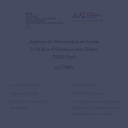
Agence du Numérique en Santé
2-10 Rue d'Oradour-sur-Glane
75015 Paris
linkedin
twitter
youtube
rss
Footer Left ANS
Footer Right A
Nous rejoindre
Webinaires
Espace presse
Contactez-nous
Inscrivez-vous à la
Contactez-nous (support
newsletter
dédié aux Entreprises du
numérique en santé)