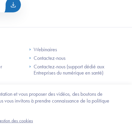
S
Footer Right ANS
Webinaires
Contactez-nous
er
Contactez-nous (support dédié aux
Entreprises du numérique en santé)
Besoin
d'être
guidé
entation et vous proposer des vidéos, des boutons de
?
us vous invitons à prendre connaissance de la politique
Trouvez
l'information
ou
Service-public.fr
Mentions légales
la
gestion des cookies
an du site
Accessibilité : partiellement conforme
démarche
correspondant