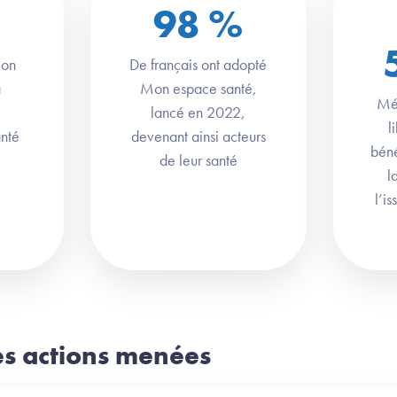
98
%
ion
De français ont adopté
a
Mon espace santé,
Méd
lancé en 2022,
l
anté
devenant ainsi acteurs
béné
de leur santé
l
l’i
es actions menées