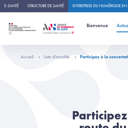
Panneau de gestion des cookies
E-SANTÉ
STRUCTURE DE SANTÉ
ENTREPRISE DU NUMÉRIQUE EN
(page courante)
Bienvenue
Actua
Accueil
Liste d'actualité
Participez à la concerta
Participez
route du