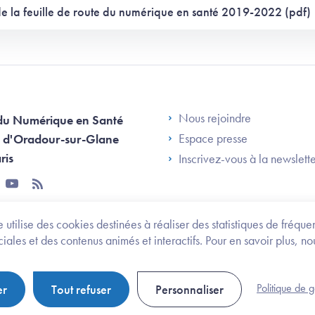
de la feuille de route du numérique en santé 2019-2022 (pdf)
Footer Left AN
Nous rejoindre
du Numérique en Santé
Espace presse
 d'Oradour-sur-Glane
ris
Inscrivez-vous à la newslett
tter
youtube
rss
 utilise des cookies destinées à réaliser des statistiques de fréqu
les et des contenus animés et interactifs. Pour en savoir plus, no
onomie et des personnes handicapées
Legifrance.gouv.fr
Politique de 
er
Tout refuser
Personnaliser
Politique de gestion de cookies
Gestion des cookies
Pl