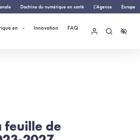
ionale
Doctrine du numérique en santé
L'Agence
Europe
rique en
Innovation
FAQ
Menu utilisateur
Recherche
Accessi
 feuille de
2023-2027