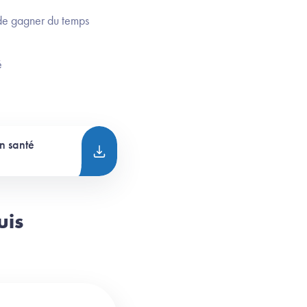
 de gagner du temps
é
n santé
uis