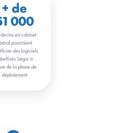
+ de
51 000
ecins en cabinet
ibéral pourraient
ficier des logiciels
abellisés Ségur à
ssue de la phase de
déploiement