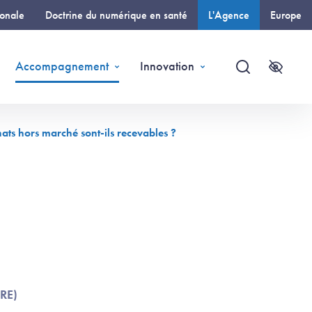
ionale
Doctrine du numérique en santé
L'Agence
Europe
(page courante)
Accompagnement
Innovation
Recherche
Accessi
chats hors marché sont-ils recevables ?
aRE)