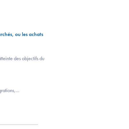
archés, ou les achats
tteinte des objectifs du
grations,…​