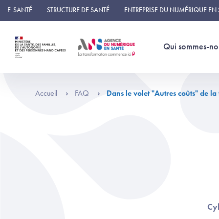
Panneau de gestion des cookies
E-SANTÉ
STRUCTURE DE SANTÉ
ENTREPRISE DU NUMÉRIQUE EN
Qui sommes-no
Accueil
FAQ
Dans le volet "Autres coûts" de la
Cyb