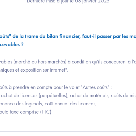
Dernière mise à jour le 08 janvier 2025
oûts" de la trame du bilan financier, faut-il passer par les m
ecevables ?
vables (marché ou hors marchés) à condition qu'ils concourent à l'a
ques et exposition sur internet".
ts à prendre en compte pour le volet "Autres coûts" : ​
: achat de licences (perpétuelles), achat de matériels, coûts de mi
tenance des logiciels, coût annuel des licences, …​
toute taxe comprise (TTC)​