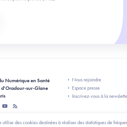
Footer Left AN
Nous rejoindre
du Numérique en Santé
Espace presse
 d'Oradour-sur-Glane
ris
Inscrivez-vous à la newslett
tter
youtube
rss
 utilise des cookies destinées à réaliser des statistiques de fréqu