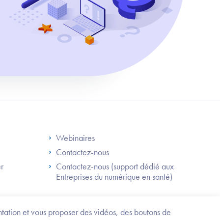
S
Footer Right ANS
Webinaires
Contactez-nous
er
Contactez-nous (support dédié aux
Entreprises du numérique en santé)
Besoin
d'être
guidé
entation et vous proposer des vidéos, des boutons de
?