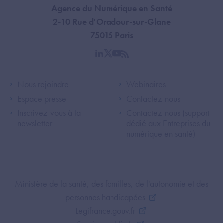
Agence du Numérique en Santé
2-10 Rue d'Oradour-sur-Glane
75015 Paris
linkedin
twitter
youtube
rss
Footer Left ANS
Footer Right A
Nous rejoindre
Webinaires
Espace presse
Contactez-nous
Inscrivez-vous à la
Contactez-nous (support
newsletter
dédié aux Entreprises du
numérique en santé)
Footer Bottom ANS
Ministère de la santé, des familles, de l'autonomie et des
personnes handicapées
Legifrance.gouv.fr