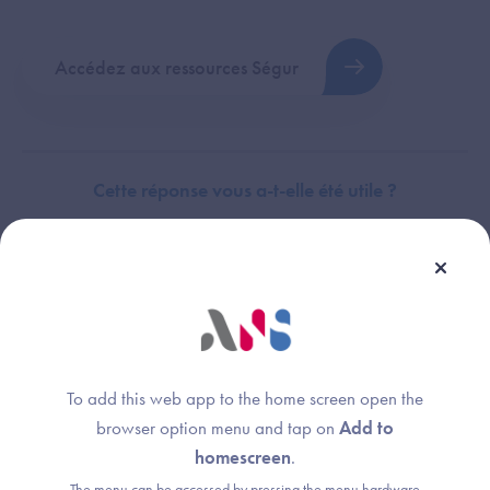
Accédez aux ressources Ségur
Cette réponse vous a-t-elle été utile ?
Thème :
Espace de Confiance
To add this web app to the home screen open the
browser option menu and tap on
Add to
homescreen
.
The menu can be accessed by pressing the menu hardware