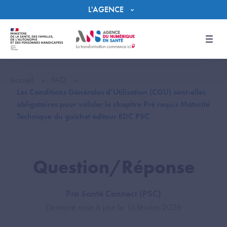
Panneau de gestion des cookies
L'AGENCE
Men
Accueil
FAQ
Les Conditions Générales d’Utilisation (CGU) sont-elles
obligatoires pour valider le chapitre Pré requis Maturité
Technique du guichet éditeur EDC PSC
Question/Réponse
Pro Santé Connect (PSC)
Dernière mise à jour le 16 février 2026