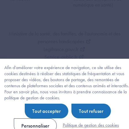
numérique en santé)
Footer Bottom ANS
Ministère de la santé, des familles, de l'autonomie et des
personnes handicapées
Legifrance.gouv.fr
Service-public.fr
Mentions légales
Afin d’améliorer votre expérience de navigation, ce site utilise des
Politique de protection des données personnelles
cookies destinées à réaliser des statistiques de fréquentation et vous
proposer des vidéos, des boutons de partage, des remontées de
Politique de gestion de cookies
contenus de plateformes sociales et des contenus animés et interactifs.
Gestion des cookies
Pour en savoir plus, nous vous invitons à prendre connaissance de la
Plan du site
Besoi
politique de gestion de cookies.
d'être
Accessibilité : partiellement conforme
guidé
Tout accepter
Tout refuser
?
Trouv
l'info
Politique de gestion des cookies
Personnaliser
ou