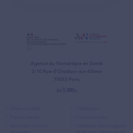
Agence du Numérique en Santé
2-10 Rue d'Oradour-sur-Glane
75015 Paris
linkedin
twitter
youtube
rss
Footer Left ANS
Footer Right A
Nous rejoindre
Webinaires
Espace presse
Contactez-nous
Inscrivez-vous à la
Contactez-nous (support
newsletter
dédié aux Entreprises du