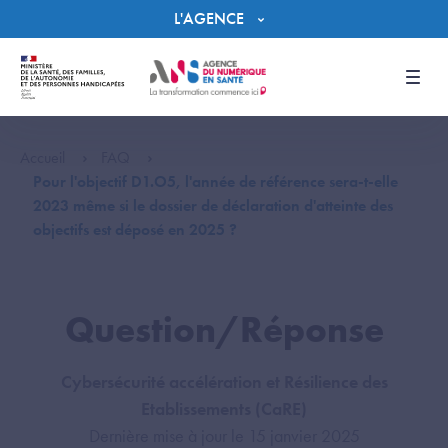
Panneau de gestion des cookies
L'AGENCE
Men
Accueil
FAQ
Pour l'objectif D1.O5, l'année de référence sera-t-elle
2023 même si le dossier de déclaration d'atteinte des
objectifs est déposé en 2025 ?
Question/Réponse
Cybersécurité accélération et Résilience des
Etablissements (CaRE)
Dernière mise à jour le 15 janvier 2025