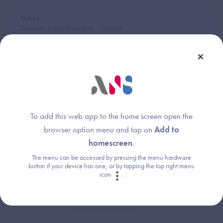
Thème :
Domaine Audits techniques - Objectifs
Une question ?
To add this web app to the home screen open the
browser option menu and tap on
Add to
Retrouvez les réponses aux questions les
homescreen
.
plus fréquentes (FAQ).
The menu can be accessed by pressing the menu hardware
button if your device has one, or by tapping the top right menu
icon
.
Consultez la FAQ