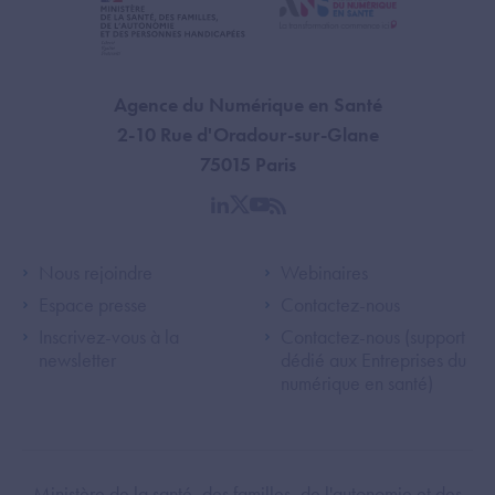
Agence du Numérique en Santé
2-10 Rue d'Oradour-sur-Glane
75015 Paris
linkedin
twitter
youtube
rss
Footer Left ANS
Footer Right A
Nous rejoindre
Webinaires
Espace presse
Contactez-nous
Inscrivez-vous à la
Contactez-nous (support
newsletter
dédié aux Entreprises du
numérique en santé)
Footer Bottom ANS
Ministère de la santé, des familles, de l'autonomie et des