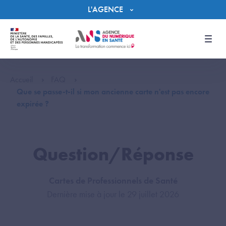
Panneau de gestion des cookies
L'AGENCE
Men
Accueil
FAQ
Que se passe-t-il si mon ancienne carte n'est pas encore
expirée ?
Question/Réponse
Cartes de Professionnels de Santé
Dernière mise à jour le 29 juillet 2026