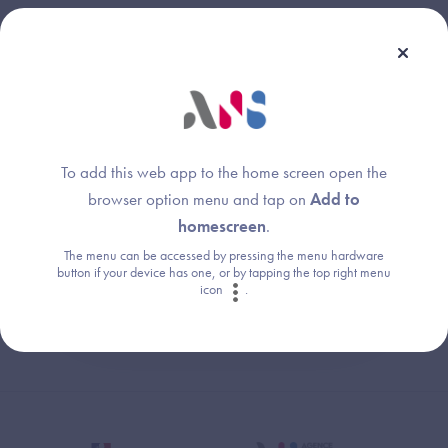
Une question ?
Retrouvez les réponses aux questions les
To add this web app to the home screen open the
plus fréquentes (FAQ).
browser option menu and tap on
Add to
homescreen
.
Consultez la FAQ
The menu can be accessed by pressing the menu hardware
button if your device has one, or by tapping the top right menu
icon
.