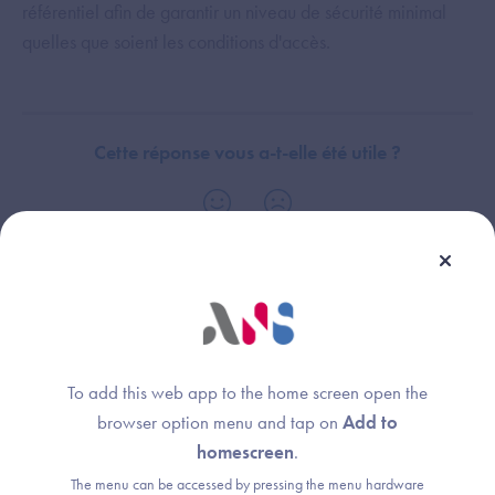
référentiel afin de garantir un niveau de sécurité minimal
quelles que soient les conditions d'accès.
Cette réponse vous a-t-elle été utile ?
Thème :
Solution de secours
Identification électronique des professionnels de santé (ASPP)
To add this web app to the home screen open the
browser option menu and tap on
Add to
homescreen
.
The menu can be accessed by pressing the menu hardware