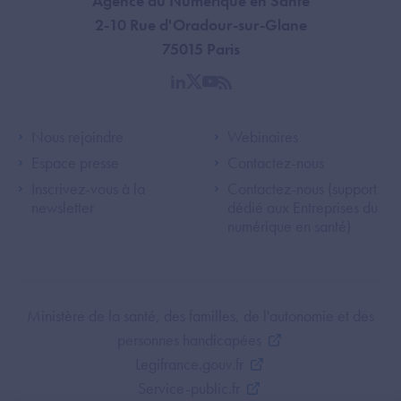
Agence du Numérique en Santé
2-10 Rue d'Oradour-sur-Glane
75015 Paris
linkedin
twitter
youtube
rss
Footer Left ANS
Footer Right A
Nous rejoindre
Webinaires
Espace presse
Contactez-nous
Inscrivez-vous à la
Contactez-nous (support
newsletter
dédié aux Entreprises du
numérique en santé)
Footer Bottom ANS
Ministère de la santé, des familles, de l'autonomie et des
personnes handicapées
Legifrance.gouv.fr
Service-public.fr