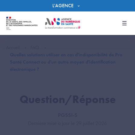
Panneau de gestion des cookies
L'AGENCE
Men
Accueil
FAQ
Quelles solutions utiliser en cas d'indisponibilité de Pro
Santé Connect ou d'un autre moyen d'identification
électronique ?
Question/Réponse
PGSSI-S
Dernière mise à jour le 29 juillet 2026