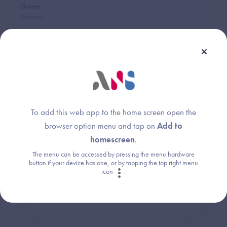
Thème :
Général
Une question ?
To add this web app to the home screen open the
Retrouvez les réponses aux questions les
browser option menu and tap on
Add to
plus fréquentes (FAQ).
homescreen
.
The menu can be accessed by pressing the menu hardware
button if your device has one, or by tapping the top right menu
icon
.
Consultez la FAQ