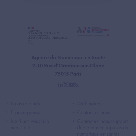
Agence du Numérique en Santé
2-10 Rue d'Oradour-sur-Glane
75015 Paris
linkedin
twitter
youtube
rss
Footer Left ANS
Footer Right A
Nous rejoindre
Webinaires
Espace presse
Contactez-nous
Inscrivez-vous à la
Contactez-nous (support
newsletter
dédié aux Entreprises du
numérique en santé)