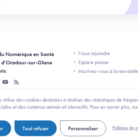
Footer Left AN
Nous rejoindre
du Numérique en Santé
Espace presse
 d'Oradour-sur-Glane
ris
Inscrivez-vous à la newslett
tter
youtube
rss
 utilise des cookies destinées à réaliser des statistiques de fréqu
les et des contenus animés et interactifs. Pour en savoir plus, no
onomie et des personnes handicapées
Legifrance.gouv.fr
Politique de 
er
Tout refuser
Personnaliser
Politique de gestion de cookies
Gestion des cookies
Pl