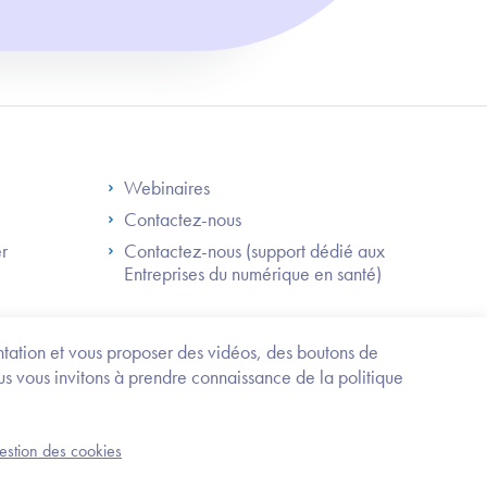
S
Footer Right ANS
Webinaires
Contactez-nous
er
Contactez-nous (support dédié aux
Entreprises du numérique en santé)
Besoin
d'être
guidé
entation et vous proposer des vidéos, des boutons de
?
us vous invitons à prendre connaissance de la politique
Trouvez
l'information
ou
Service-public.fr
Mentions légales
la
gestion des cookies
an du site
Accessibilité : partiellement conforme
démarche
correspondant