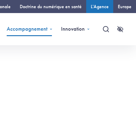
ionale
Doctrine du numérique en santé
L'Agence
Europe
(page courante)
Accompagnement
Innovation
Recherche
Accessi