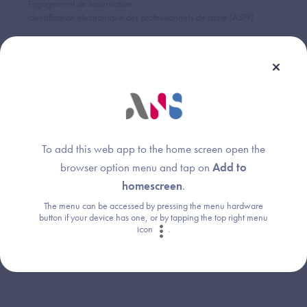
Engagement de sécurisation
Identification électronique des professionnels de santé (ASPP)
Une question ?
To add this web app to the home screen open the
Retrouvez les réponses aux questions les
browser option menu and tap on
Add to
plus fréquentes (FAQ).
homescreen
.
The menu can be accessed by pressing the menu hardware
button if your device has one, or by tapping the top right menu
Consultez la FAQ
icon
.