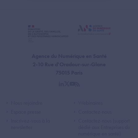
Agence du Numérique en Santé
2-10 Rue d'Oradour-sur-Glane
75015 Paris
linkedin
twitter
youtube
rss
Footer Left ANS
Footer Right A
Nous rejoindre
Webinaires
Espace presse
Contactez-nous
Inscrivez-vous à la
Contactez-nous (support
newsletter
dédié aux Entreprises du
numérique en santé)