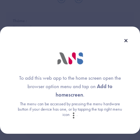
Thème :
Périmètre Segur
To add this web app to the home screen open the
Une question ?
browser option menu and tap on
Add to
Retrouvez les réponses aux questions les
homescreen
.
plus fréquentes (FAQ).
The menu can be accessed by pressing the menu hardware
button if your device has one, or by tapping the top right menu
icon
.
Consultez la FAQ