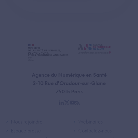
Agence du Numérique en Santé
2-10 Rue d'Oradour-sur-Glane
75015 Paris
linkedin
twitter
youtube
rss
Footer Left ANS
Footer Right A
Nous rejoindre
Webinaires
Espace presse
Contactez-nous