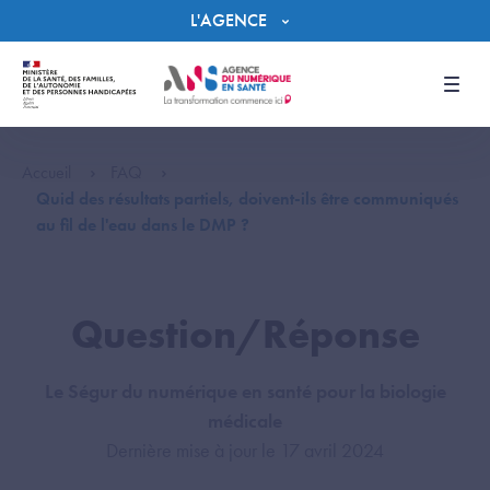
Panneau de gestion des cookies
L'AGENCE
Men
Accueil
FAQ
Quid des résultats partiels, doivent-ils être communiqués
au fil de l'eau dans le DMP ?
Question/Réponse
Le Ségur du numérique en santé pour la biologie
médicale
Dernière mise à jour le 17 avril 2024