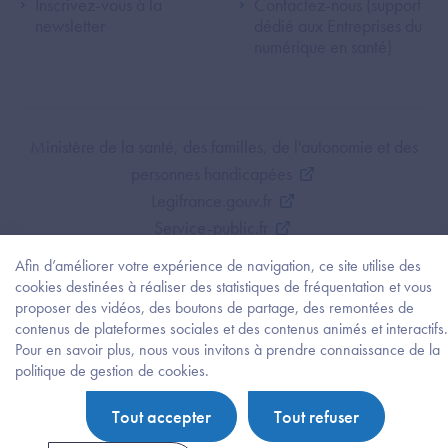
Inscrivez-vous à la
Contactez-nous (support
newsletter
dédié aux Entreprises du
numérique en santé)
Footer Bottom ANS
Ministère de la santé, des familles, de l'autonomie et des
personnes handicapées
Legifrance.gouv.fr
Service-public.fr
Mentions légales
Afin d’améliorer votre expérience de navigation, ce site utilise des
Politique de protection des données personnelles
cookies destinées à réaliser des statistiques de fréquentation et vous
proposer des vidéos, des boutons de partage, des remontées de
Politique de gestion de cookies
contenus de plateformes sociales et des contenus animés et interactifs.
Gestion des cookies
Pour en savoir plus, nous vous invitons à prendre connaissance de la
Plan du site
Besoi
politique de gestion de cookies.
d'être
Accessibilité : partiellement conforme
guidé
Tout accepter
Tout refuser
?
Trouv