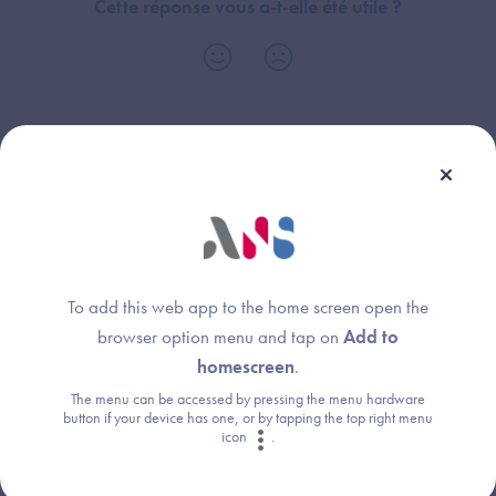
Cette réponse vous a-t-elle été utile ?
Thème :
Financements
To add this web app to the home screen open the
browser option menu and tap on
Add to
Une question ?
homescreen
.
Retrouvez les réponses aux questions les
The menu can be accessed by pressing the menu hardware
button if your device has one, or by tapping the top right menu
plus fréquentes (FAQ).
icon
.