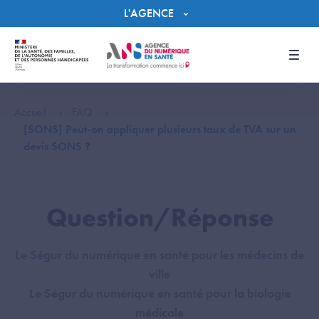
Panneau de gestion des cookies
L'AGENCE
Men
Accueil
FAQ
[SONS] Peut-on appliquer plusieurs taux de TVA sur un
devis SONS ?
Question/Réponse
Le Ségur du numérique en santé pour les médecins de
ville
Le Ségur du numérique en santé pour la biologie
médicale