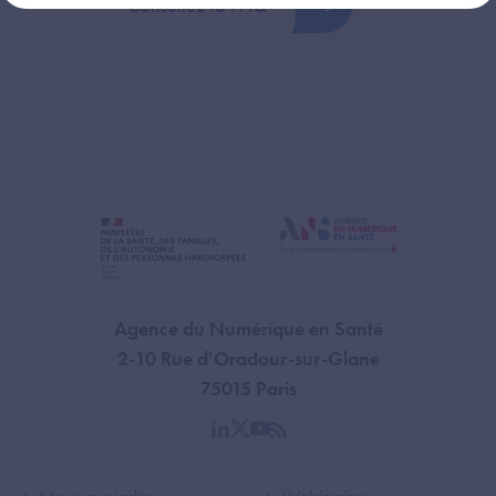
Consultez la FAQ
Agence du Numérique en Santé
2-10 Rue d'Oradour-sur-Glane
75015 Paris
linkedin
twitter
youtube
rss