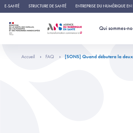
Panneau de gestion des cookies
E-SANTÉ
STRUCTURE DE SANTÉ
ENTREPRISE DU NUMÉRIQUE EN
Qui sommes-no
Accueil
FAQ
[SONS] Quand débutera la deux