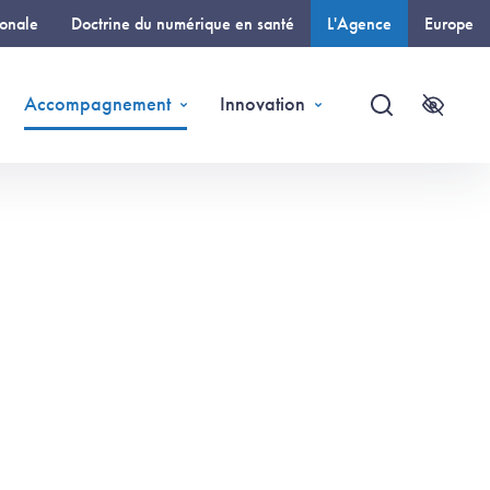
ionale
Doctrine du numérique en santé
L'Agence
Europe
(page courante)
Accompagnement
Innovation
Recherche
Accessi