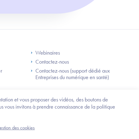
S
Footer Right ANS
Webinaires
Contactez-nous
er
Contactez-nous (support dédié aux
Entreprises du numérique en santé)
Besoin
d'être
guidé
entation et vous proposer des vidéos, des boutons de
?
us vous invitons à prendre connaissance de la politique
Trouvez
l'information
ou
Service-public.fr
Mentions légales
la
gestion des cookies
an du site
Accessibilité : partiellement conforme
démarche
correspondant