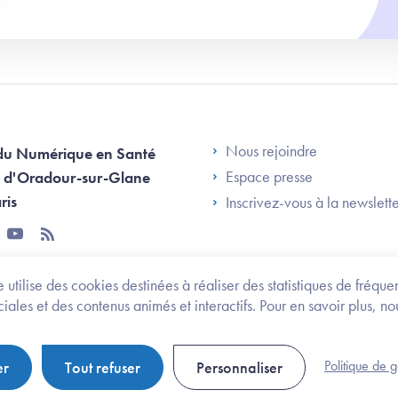
Footer Left AN
Nous rejoindre
du Numérique en Santé
Espace presse
 d'Oradour-sur-Glane
ris
Inscrivez-vous à la newslett
tter
youtube
rss
 utilise des cookies destinées à réaliser des statistiques de fréqu
les et des contenus animés et interactifs. Pour en savoir plus, no
onomie et des personnes handicapées
Legifrance.gouv.fr
Politique de 
er
Tout refuser
Personnaliser
Politique de gestion de cookies
Gestion des cookies
Pl