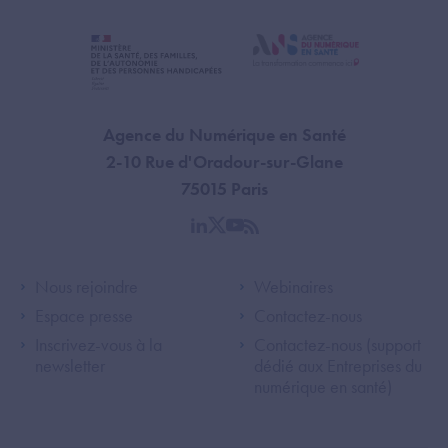
Agence du Numérique en Santé
2-10 Rue d'Oradour-sur-Glane
75015 Paris
linkedin
twitter
youtube
rss
Footer Left ANS
Footer Right A
Nous rejoindre
Webinaires
Espace presse
Contactez-nous
Inscrivez-vous à la
Contactez-nous (support
newsletter
dédié aux Entreprises du
numérique en santé)