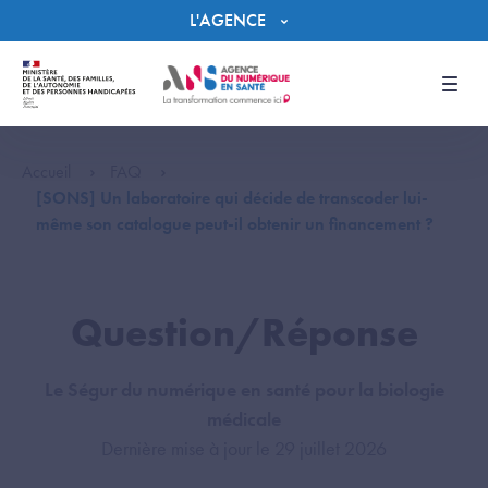
Panneau de gestion des cookies
L'AGENCE
Men
Accueil
FAQ
[SONS] Un laboratoire qui décide de transcoder lui-
même son catalogue peut-il obtenir un financement ?
Question/Réponse
Le Ségur du numérique en santé pour la biologie
médicale
Dernière mise à jour le 29 juillet 2026