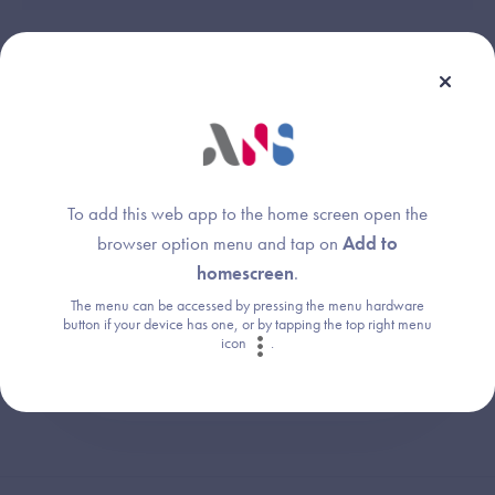
Une question ?
Retrouvez les réponses aux questions les
To add this web app to the home screen open the
plus fréquentes (FAQ).
browser option menu and tap on
Add to
homescreen
.
The menu can be accessed by pressing the menu hardware
Consultez la FAQ
button if your device has one, or by tapping the top right menu
icon
.